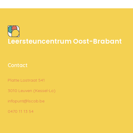
Leersteuncentrum Oost-Brabant
Contact
Platte Lostraat 541
3010 Leuven (Kessel-Lo)
infopunt@lscob.be
0470 11 13 54