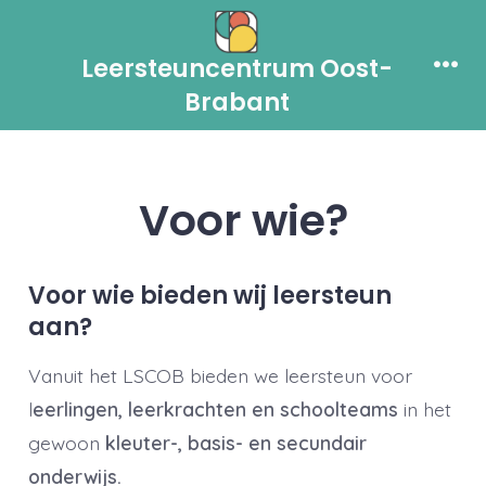
Skip
to
Leersteuncentrum Oost-
content
Men
Brabant
Voor wie?
Voor wie bieden wij leersteun
aan?
Vanuit het LSCOB bieden we leersteun voor
l
eerlingen, leerkrachten en schoolteams
in het
gewoon
kleuter-, basis- en secundair
onderwijs.